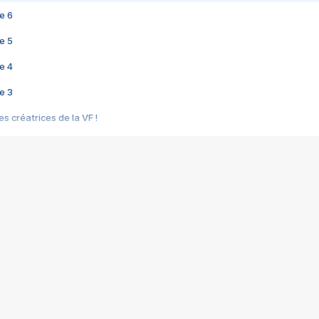
e 6
e 5
e 4
e 3
s créatrices de la VF !
e 2
e 1
e Mektoub My Love arrive enfin ! Rencontre avec Shaïn Boumedine et Sal
i : après Toni en famille
elle réalise le bouleversant Dites lui que je l'aime
ais ! Rencontre autour de Vie privée de Rebecca Zlotowski
 de Marguerite, Grave... Rencontre avec Ella Rumpf