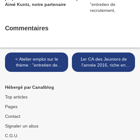
Aimé Kuntz, notre partenaire
Commentaires
< Atelier emploi sur le
1er CA des Jeuniors de
thème : "entretien de
l'année 2016, riche en
recrutement, préparation et
projets et dans la bonne
simulation" animé par Aimé
humeur ! Chez notre
Kuntz, notre partenaire
partenaire le Biblenhof >
Hébergé par Canalblog
Top articles
Pages
Contact
Signaler un abus
C.G.U.