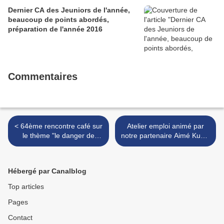
Dernier CA des Jeuniors de l'année,
beaucoup de points abordés,
préparation de l'année 2016
Commentaires
< 64ème rencontre café sur
Atelier emploi animé par
le thème "le danger de
notre partenaire Aimé Kuntz
l'oisiveté au chômage"
: Être à l'aise en prenant la
animée par Bertrand
parole lors d'un entretien de
Kaufmann, notre
recrutement >
Hébergé par Canalblog
partenaire.
Top articles
Pages
Contact