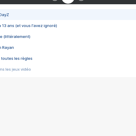
 DayZ
 a 13 ans (et vous l'avez ignoré)
e (littéralement)
im Rayan
 toutes les règles
s les jeux vidéo
us choquant de Rockstar ? - Le scandale BULLY
e plus moche de Steam
du RÊVE tourne au CAUCHEMAR
pendant 8 heures
it… à tort
umiliés par un jeu vidéo