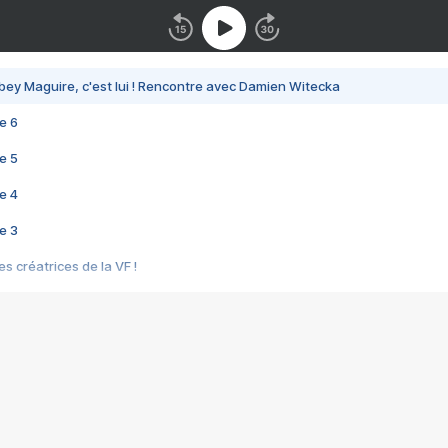
bey Maguire, c'est lui ! Rencontre avec Damien Witecka
e 6
e 5
e 4
e 3
s créatrices de la VF !
e 2
e 1
e Mektoub My Love arrive enfin ! Rencontre avec Shaïn Boumedine et Sal
i : après Toni en famille
elle réalise le bouleversant Dites lui que je l'aime