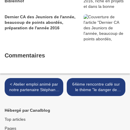
Biblenhof
Dernier CA des Jeuniors de l'année,
beaucoup de points abordés,
préparation de l'année 2016
Commentaires
< Atelier emploi animé par
64ème rencontre café sur
notre partenaire Stéphanie
le thème "le danger de
de "Enbeautévous" sur le
l'oisiveté au chômage"
thème : l'apparence dans la
animée par Bertrand
vie active
Kaufmann, notre
Hébergé par Canalblog
partenaire. >
Top articles
Pages